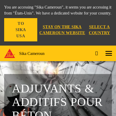
You are accessing "Sika Cameroun", it seems you are accessing it
from "États-Unis". We have a dedicated website for your country.
TO
STAY ON THE SIKA
SELECT A
SIKA
CAMEROUN WEBSITE
COUNTRY
USA
Sika Cameroun
ADJUVANTS &
ADDITIFS POUR
BÉTON