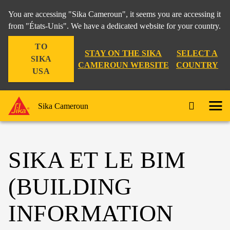
You are accessing "Sika Cameroun", it seems you are accessing it
from "États-Unis". We have a dedicated website for your country.
TO
STAY ON THE SIKA
SELECT A
SIKA
CAMEROUN WEBSITE
COUNTRY
USA
Sika Cameroun
SIKA ET LE BIM
(BUILDING
INFORMATION