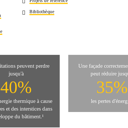
Projets de référence
Bibliothèque
n
le
itations peuvent perdre
Une façade correctemen
jusqu'à
peut réduire jusq
40%
35%
nergie thermique à cause
les pertes d'énerg
res et des interstices dans
eloppe du bâtiment.¹