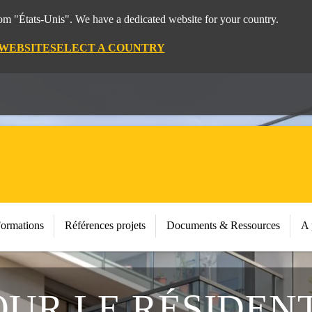
rom "États-Unis". We have a dedicated website for your country.
 WEBSITE
SELECT A COUNTRY
Formations
Références projets
Documents & Ressources
A 
UR LE RÉSIDENT