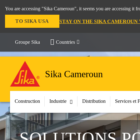
You are accessing "Sika Cameroun", it seems you are accessing it f
TO SIKA USA
STAY ON THE SIKA CAMEROUN
Groupe Sika
Countries
Sika Cameroun
Construction
Industrie
Distribution
Services et 
SOLUTIONS PO