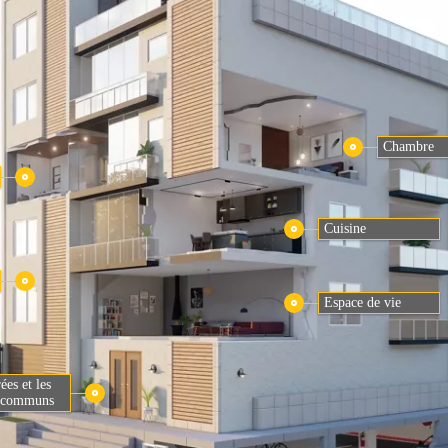
Chambre
Cuisine
Espace de vie
ées et les
s communs