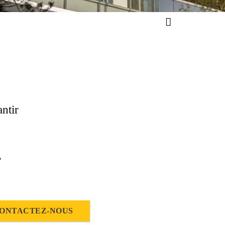
ntir
,
ONTACTEZ-NOUS