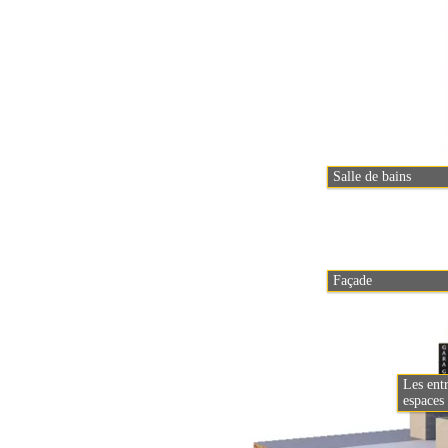
Salle de bains
Façade
Les entr
espace