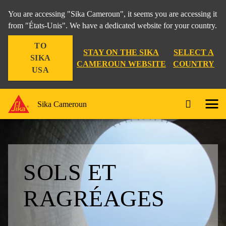
You are accessing "Sika Cameroun", it seems you are accessing it
from "États-Unis". We have a dedicated website for your country.
TO
STAY ON THE SIKA
SELECT A
SIKA
CAMEROUN WEBSITE
COUNTRY
USA
Sika Cameroun
SOLS ET
RAGRÉAGES