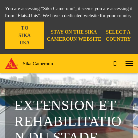
You are accessing "Sika Cameroun", it seems you are accessing it
from "États-Unis". We have a dedicated website for your country.
TO
STAY ON THE SIKA
SELECT A
SIKA
CAMEROUN WEBSITE
COUNTRY
USA
Sika Cameroun
EXTENSION ET
REHABILITATIO
N DU STADE