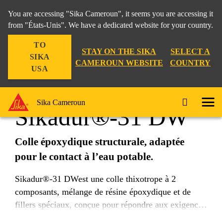
You are accessing "Sika Cameroun", it seems you are accessing it
from "États-Unis". We have a dedicated website for your country.
TO
Construction
...
Sikadur®-31 DW
STAY ON THE SIKA
SELECT A
SIKA
CAMEROUN WEBSITE
COUNTRY
USA
Sika Cameroun
Sikadur®-31 DW
Colle époxydique structurale, adaptée
pour le contact à l’eau potable.
Sikadur®-31 DWest une colle thixotrope à 2
composants, mélange de résine époxydique et de
fillers spéciaux, conçue pour répondre aux exigences
du contact avec l’eau destinée à la consommation