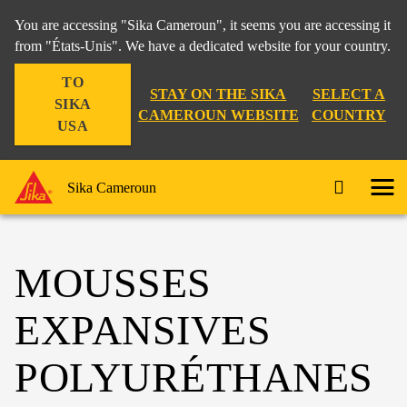
You are accessing "Sika Cameroun", it seems you are accessing it
from "États-Unis". We have a dedicated website for your country.
TO
STAY ON THE SIKA
SELECT A
SIKA
CAMEROUN WEBSITE
COUNTRY
USA
Sika Cameroun
MOUSSES
EXPANSIVES
POLYURÉTHANES