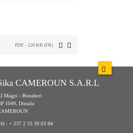
PDF - 220 KB (FR)
Sika CAMEROUN S.A.R.L
I Magzi - Bonaberi
P 1049, Douala
CAMEROUN
él : + 237 2 33 39 03 84