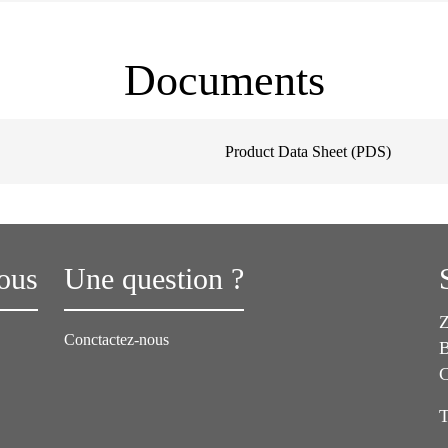
Documents
Product Data Sheet (PDS)
ous
Une question ?
Z
Conctactez-nous
B
T