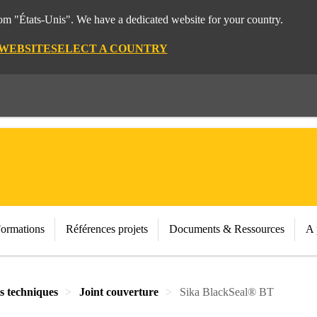
rom "États-Unis". We have a dedicated website for your country.
 WEBSITE
SELECT A COUNTRY
Formations
Références projets
Documents & Ressources
A 
ts techniques
Joint couverture
Sika BlackSeal® BT