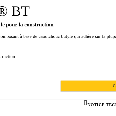
l® BT
le pour la construction
mposant à base de caoutchouc butyle qui adhère sur la plupar
truction
C
NOTICE TEC